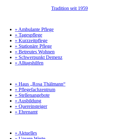
Tradition seit 1959
Leistungen
» Ambulante Pflege
» Tagespflege
» Kurzzeitpflege
» Stationäre Pflege
» Betreutes Wohnen
» Schwerpunkt Demenz
» Alltagshilfen
Standort & Karriere
» Haus „Rosa Thälmann“
» Pflegefachzentrum
» Stellenangebote
» Ausbildung
» Quereinsteiger
» Ehrenamt
Unternehmen & Service
» Aktuelles
» Unsere Werte