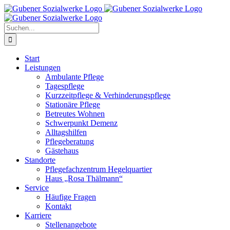
Zum
Inhalt
springen
Suche
nach:
Start
Leistungen
Ambulante Pflege
Tagespflege
Kurzzeitpflege & Verhinderungspflege
Stationäre Pflege
Betreutes Wohnen
Schwerpunkt Demenz
Alltagshilfen
Pflegeberatung
Gästehaus
Standorte
Pflegefachzentrum Hegelquartier
Haus „Rosa Thälmann“
Service
Häufige Fragen
Kontakt
Karriere
Stellenangebote